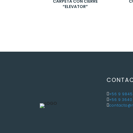
CARPETA CON CIERRE
C
“ELEVATOR”
CONTA

+56 9 9845

+56 9 3640

contacto@r