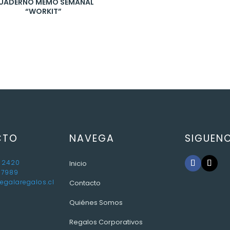
UADERNO MEMO SEMANAL
“WORKIT”
CTO
NAVEGA
SIGUEN
 2420
Inicio
 7989
egalaregalos.cl
Contacto
Quiénes Somos
Regalos Corporativos