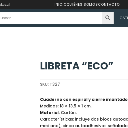
los.cl
INICIO
QUIÉNES SOMOS
CONTACTO
CAT
LIBRETA “ECO”
SKU:
T327
Cuaderno con espiral y cierre imantado
Medidas: 18 × 13,5 × 1 cm.
Material:
Cartón.
Características: incluye dos blocs autoa
mediano), cinco autoadhesivos señaladore