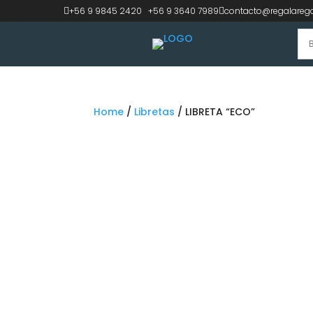
+56 9 9845 2420
|
+56 9 3640 7989
contacto@regalarega


Home
/
Libretas
/ LIBRETA “ECO”