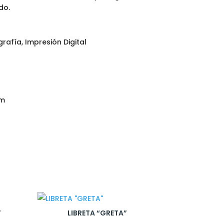
do.
rafía, Impresión Digital
cm
”
LIBRETA “GRETA”