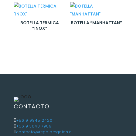
BOTELLA TERMICA
BOTELLA “MANHATTAN”
“INOX”
CONTACTO

+56 9 9845 2420

+56 9 3640 7989

contacto@regalaregalos.cl