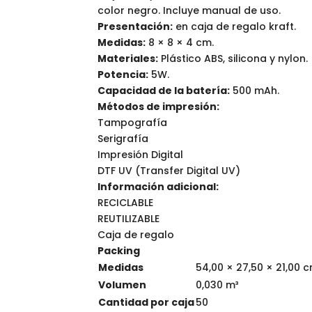
color negro. Incluye manual de uso.
Presentación:
en caja de regalo kraft.
Medidas:
8 × 8 × 4 cm.
Materiales:
Plástico ABS, silicona y nylon.
Potencia:
5W.
Capacidad de la batería:
500 mAh.
Métodos de impresión:
Tampografía
Serigrafía
Impresión Digital
DTF UV (Transfer Digital UV)
Información adicional:
RECICLABLE
REUTILIZABLE
Caja de regalo
Packing
Medidas
54,00 × 27,50 × 21,00 
Volumen
0,030 m³
Cantidad por caja
50