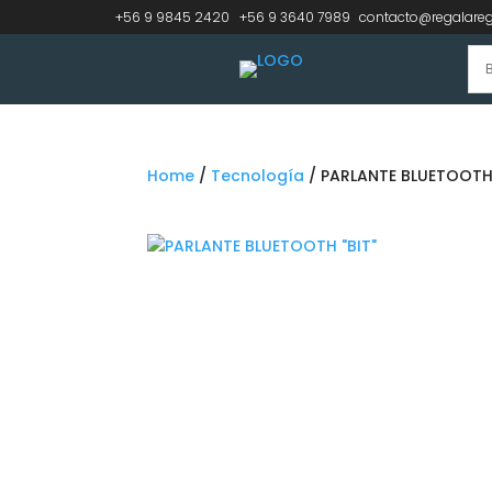
+56 9 9845 2420
|
+56 9 3640 7989
contacto@regalareg
Home
/
Tecnología
/ PARLANTE BLUETOOTH 