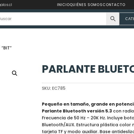
alos.cl
INICIO
QUIÉNES SOMOS
CONTACTO
CAT
“BIT”
PARLANTE BLUETO
SKU:
EC785
Pequeño en tamaño, grande en potenci
Parlante Bluetooth versión 5.3
con radio
Frecuencia de 50 Hz – 20K Hz. Incluye b
Bluetooth/AUX. Estructura plástica color
tarjeta TF y modo auxiliar. Base antidesl