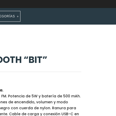
EGORÍAS
OTH “BIT”
a.
 FM. Potencia de 5W y batería de 500 mAh.
otones de encendido, volumen y modo
 negro con cuerda de nylon. Ranura para
izante. Cable de carga y conexión USB-C en